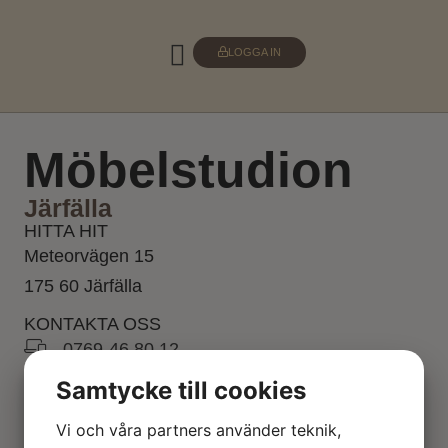
LOGGA IN
Möbelstudion
Järfälla
HITTA HIT
Meteorvägen 15
175 60 Järfälla
KONTAKTA OSS
- 0769-46 80 12
Samtycke till cookies
Vi och våra partners använder teknik,