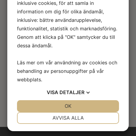
inklusive cookies, för att samla in
information om dig för olika ändamål,
inklusive: bättre användarupplevelse,
funktionalitet, statistik och marknadsföring.
Genom att klicka på "OK" samtycker du till
dessa ändamål.
Läs mer om vår användning av cookies och
behandling av personuppgifter på vår
webbplats.
VISA
DETALJER
JA
NEJ
OK
JA
NEJ
NÖDVÄNDIG
INSTÄLLNINGAR
AVVISA ALLA
JA
NEJ
JA
NEJ