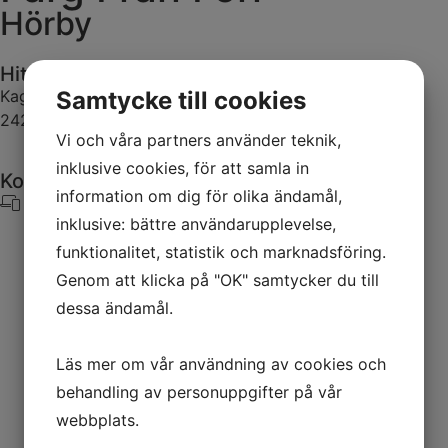
Hörby
Hitta hit
Samtycke till cookies
Kagarp Boställe 8130
242 96 Hörby
Vi och våra partners använder teknik,
inklusive cookies, för att samla in
Kontakta oss
information om dig för olika ändamål,
- 0767-76 73 37
inklusive: bättre användarupplevelse,
funktionalitet, statistik och marknadsföring.
Genom att klicka på "OK" samtycker du till
dessa ändamål.
Läs mer om vår användning av cookies och
behandling av personuppgifter på vår
webbplats.