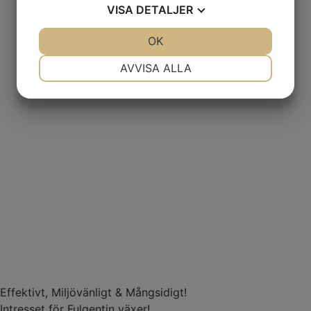
VISA
DETALJER
JA
NEJ
OK
JA
NEJ
NÖDVÄNDIG
INSTÄLLNINGAR
AVVISA ALLA
JA
NEJ
JA
NEJ
MARKNADSFÖRING
STATISTIK
Effektivt, Miljövänligt & Mångsidigt!
Intresset för Fulgentin växer!